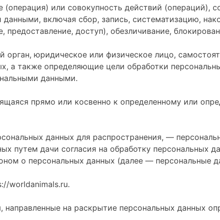
е (операция) или совокупность действий (операций),
 данными, включая сбор, запись, систематизацию, нако
е, предоставление, доступ), обезличивание, блокирова
ый орган, юридическое или физическое лицо, самосто
х, а также определяющие цели обработки персональны
ональными данными.
сящаяся прямо или косвенно к определенному или опр
рсональных данных для распространения, — персональн
ых путем дачи согласия на обработку персональных д
оном о персональных данных (далее — персональные д
//worldanimals.ru.
я, направленные на раскрытие персональных данных оп