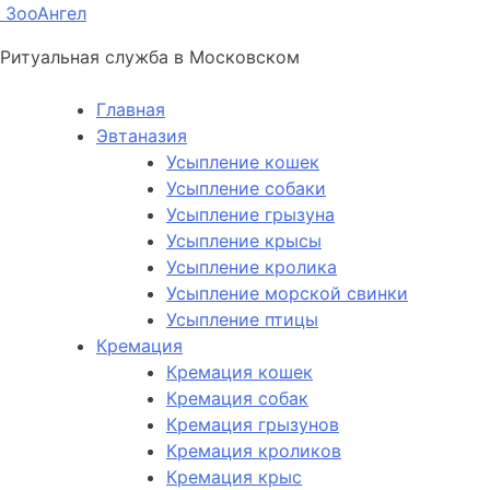
ЗооАнгел
Ритуальная служба в Московском
Главная
Эвтаназия
Усыпление кошек
Усыпление собаки
Усыпление грызуна
Усыпление крысы
Усыпление кролика
Усыпление морской свинки
Усыпление птицы
Кремация
Кремация кошек
Кремация собак
Кремация грызунов
Кремация кроликов
Кремация крыс