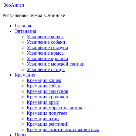
ЗооАнгел
Ритуальная служба в Абинске
Главная
Эвтаназия
Усыпление кошек
Усыпление собаки
Усыпление грызуна
Усыпление крысы
Усыпление кролика
Усыпление морской свинки
Усыпление птицы
Кремация
Кремация кошек
Кремация собак
Кремация грызунов
Кремация кроликов
Кремация крыс
Кремация морских свинок
Кремация попугаев
Кремация птиц
Кремация рептилий
Кремация экзотических животных
Цены