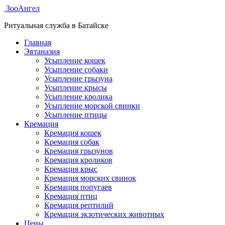
ЗооАнгел
Ритуальная служба в Батайске
Главная
Эвтаназия
Усыпление кошек
Усыпление собаки
Усыпление грызуна
Усыпление крысы
Усыпление кролика
Усыпление морской свинки
Усыпление птицы
Кремация
Кремация кошек
Кремация собак
Кремация грызунов
Кремация кроликов
Кремация крыс
Кремация морских свинок
Кремация попугаев
Кремация птиц
Кремация рептилий
Кремация экзотических животных
Цены