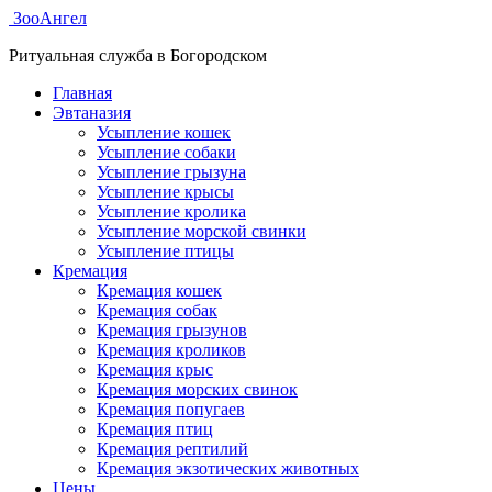
ЗооАнгел
Ритуальная служба в Богородском
Главная
Эвтаназия
Усыпление кошек
Усыпление собаки
Усыпление грызуна
Усыпление крысы
Усыпление кролика
Усыпление морской свинки
Усыпление птицы
Кремация
Кремация кошек
Кремация собак
Кремация грызунов
Кремация кроликов
Кремация крыс
Кремация морских свинок
Кремация попугаев
Кремация птиц
Кремация рептилий
Кремация экзотических животных
Цены