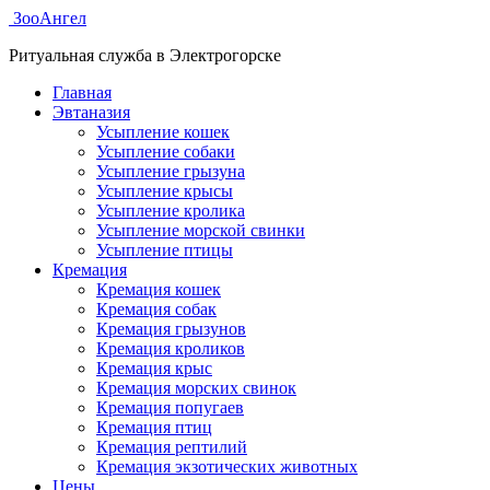
ЗооАнгел
Ритуальная служба в Электрогорске
Главная
Эвтаназия
Усыпление кошек
Усыпление собаки
Усыпление грызуна
Усыпление крысы
Усыпление кролика
Усыпление морской свинки
Усыпление птицы
Кремация
Кремация кошек
Кремация собак
Кремация грызунов
Кремация кроликов
Кремация крыс
Кремация морских свинок
Кремация попугаев
Кремация птиц
Кремация рептилий
Кремация экзотических животных
Цены