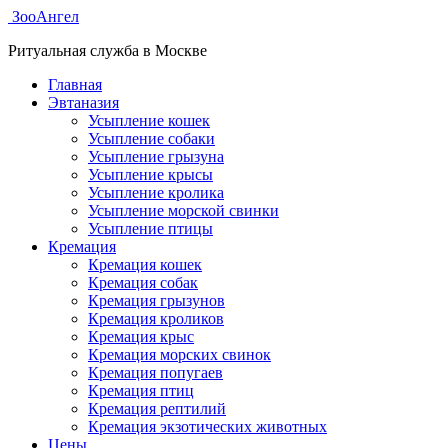
ЗооАнгел
Ритуальная служба в Москве
Главная
Эвтаназия
Усыпление кошек
Усыпление собаки
Усыпление грызуна
Усыпление крысы
Усыпление кролика
Усыпление морской свинки
Усыпление птицы
Кремация
Кремация кошек
Кремация собак
Кремация грызунов
Кремация кроликов
Кремация крыс
Кремация морских свинок
Кремация попугаев
Кремация птиц
Кремация рептилий
Кремация экзотических животных
Цены