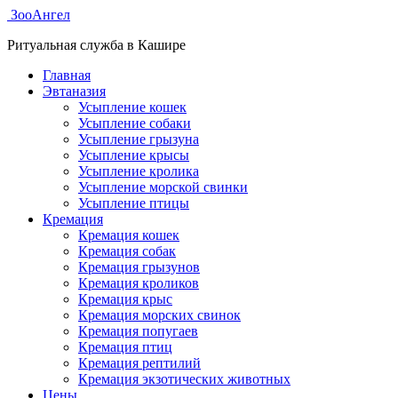
ЗооАнгел
Ритуальная служба в Кашире
Главная
Эвтаназия
Усыпление кошек
Усыпление собаки
Усыпление грызуна
Усыпление крысы
Усыпление кролика
Усыпление морской свинки
Усыпление птицы
Кремация
Кремация кошек
Кремация собак
Кремация грызунов
Кремация кроликов
Кремация крыс
Кремация морских свинок
Кремация попугаев
Кремация птиц
Кремация рептилий
Кремация экзотических животных
Цены