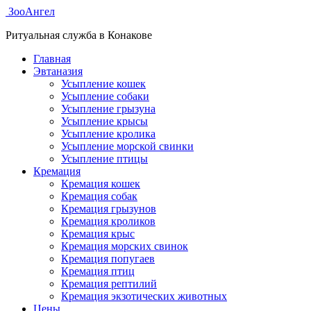
ЗооАнгел
Ритуальная служба в Конакове
Главная
Эвтаназия
Усыпление кошек
Усыпление собаки
Усыпление грызуна
Усыпление крысы
Усыпление кролика
Усыпление морской свинки
Усыпление птицы
Кремация
Кремация кошек
Кремация собак
Кремация грызунов
Кремация кроликов
Кремация крыс
Кремация морских свинок
Кремация попугаев
Кремация птиц
Кремация рептилий
Кремация экзотических животных
Цены