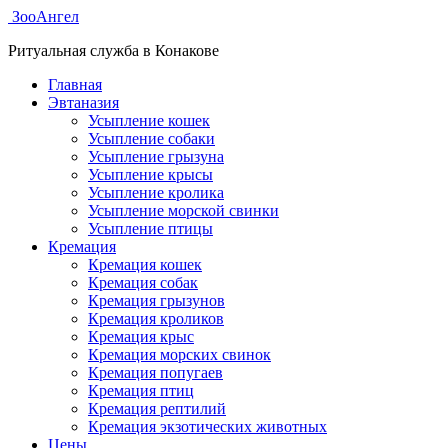
ЗооАнгел
Ритуальная служба в Конакове
Главная
Эвтаназия
Усыпление кошек
Усыпление собаки
Усыпление грызуна
Усыпление крысы
Усыпление кролика
Усыпление морской свинки
Усыпление птицы
Кремация
Кремация кошек
Кремация собак
Кремация грызунов
Кремация кроликов
Кремация крыс
Кремация морских свинок
Кремация попугаев
Кремация птиц
Кремация рептилий
Кремация экзотических животных
Цены