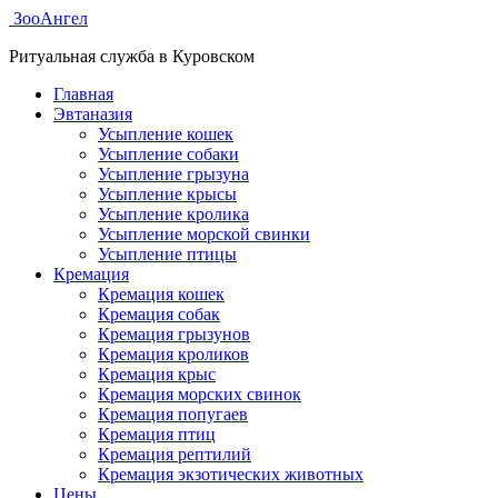
ЗооАнгел
Ритуальная служба в Куровском
Главная
Эвтаназия
Усыпление кошек
Усыпление собаки
Усыпление грызуна
Усыпление крысы
Усыпление кролика
Усыпление морской свинки
Усыпление птицы
Кремация
Кремация кошек
Кремация собак
Кремация грызунов
Кремация кроликов
Кремация крыс
Кремация морских свинок
Кремация попугаев
Кремация птиц
Кремация рептилий
Кремация экзотических животных
Цены