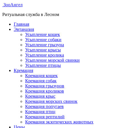
ЗооАнгел
Ритуальная служба в Лесном
Главная
Эвтаназия
Усыпление кошек
Усыпление собаки
Усыпление грызуна
Усыпление крысы
Усыпление кролика
Усыпление морской свинки
Усыпление птицы
Кремация
Кремация кошек
Кремация собак
Кремация грызунов
Кремация кроликов
Кремация крыс
Кремация морских свинок
Кремация попугаев
Кремация птиц
Кремация рептилий
Кремация экзотических животных
Цены