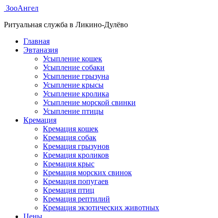
ЗооАнгел
Ритуальная служба в Ликино-Дулёво
Главная
Эвтаназия
Усыпление кошек
Усыпление собаки
Усыпление грызуна
Усыпление крысы
Усыпление кролика
Усыпление морской свинки
Усыпление птицы
Кремация
Кремация кошек
Кремация собак
Кремация грызунов
Кремация кроликов
Кремация крыс
Кремация морских свинок
Кремация попугаев
Кремация птиц
Кремация рептилий
Кремация экзотических животных
Цены