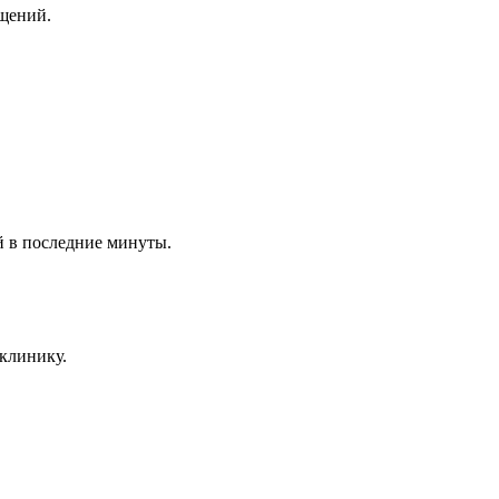
щений.
й в последние минуты.
клинику.