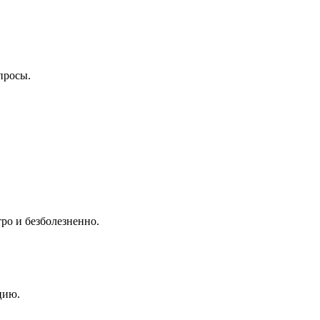
просы.
ро и безболезненно.
цию.