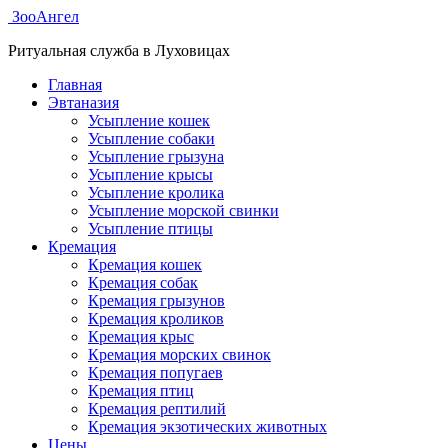
ЗооАнгел
Ритуальная служба в Луховицах
Главная
Эвтаназия
Усыпление кошек
Усыпление собаки
Усыпление грызуна
Усыпление крысы
Усыпление кролика
Усыпление морской свинки
Усыпление птицы
Кремация
Кремация кошек
Кремация собак
Кремация грызунов
Кремация кроликов
Кремация крыс
Кремация морских свинок
Кремация попугаев
Кремация птиц
Кремация рептилий
Кремация экзотических животных
Цены