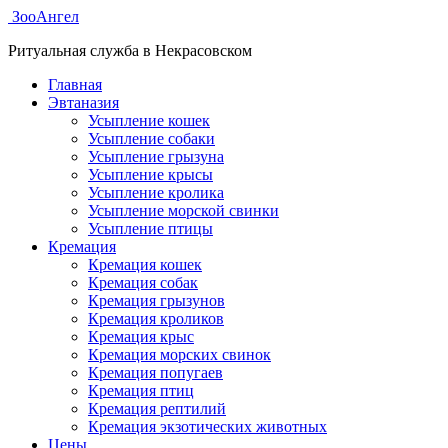
ЗооАнгел
Ритуальная служба в Некрасовском
Главная
Эвтаназия
Усыпление кошек
Усыпление собаки
Усыпление грызуна
Усыпление крысы
Усыпление кролика
Усыпление морской свинки
Усыпление птицы
Кремация
Кремация кошек
Кремация собак
Кремация грызунов
Кремация кроликов
Кремация крыс
Кремация морских свинок
Кремация попугаев
Кремация птиц
Кремация рептилий
Кремация экзотических животных
Цены