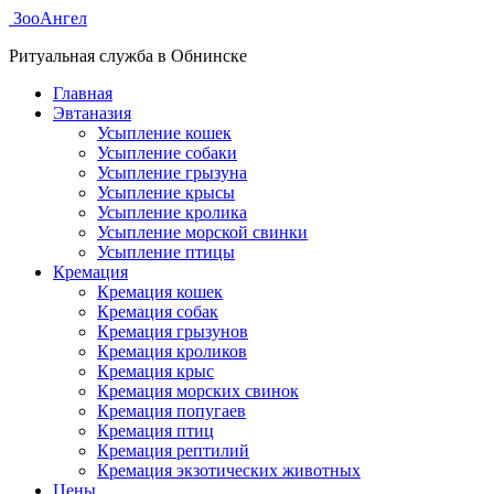
ЗооАнгел
Ритуальная служба в Обнинске
Главная
Эвтаназия
Усыпление кошек
Усыпление собаки
Усыпление грызуна
Усыпление крысы
Усыпление кролика
Усыпление морской свинки
Усыпление птицы
Кремация
Кремация кошек
Кремация собак
Кремация грызунов
Кремация кроликов
Кремация крыс
Кремация морских свинок
Кремация попугаев
Кремация птиц
Кремация рептилий
Кремация экзотических животных
Цены