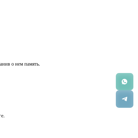
анив о нем память.
ге.