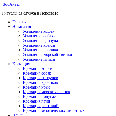
ЗооАнгел
Ритуальная служба в Пересвете
Главная
Эвтаназия
Усыпление кошек
Усыпление собаки
Усыпление грызуна
Усыпление крысы
Усыпление кролика
Усыпление морской свинки
Усыпление птицы
Кремация
Кремация кошек
Кремация собак
Кремация грызунов
Кремация кроликов
Кремация крыс
Кремация морских свинок
Кремация попугаев
Кремация птиц
Кремация рептилий
Кремация экзотических животных
Цены