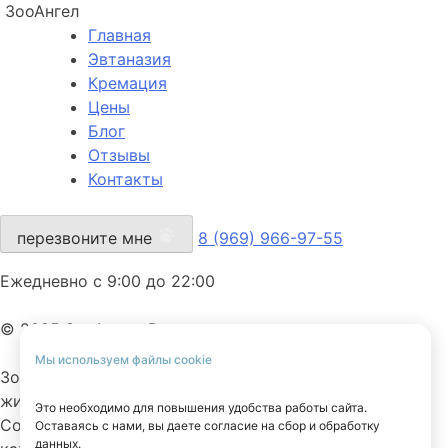
ЗооАнгел
Главная
Эвтаназия
Кремация
Цены
Блог
Отзывы
Контакты
перезвоните мне
8 (969) 966-97-55
Ежедневно с 9:00 до 22:00
© 2025 ЗооАнгел. Все права защищены.
Мы используем файлы cookie
ЗооАнгел — ритуальная служба для домашних
животных.
Это необходимо для повышения удобства работы сайта.
Сопровождаем с заботой, вниманием и уважением к
Оставаясь с нами, вы даете согласие на сбор и обработку
данных.