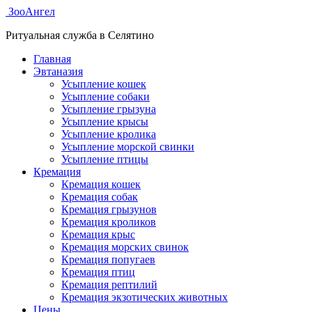
ЗооАнгел
Ритуальная служба в Селятино
Главная
Эвтаназия
Усыпление кошек
Усыпление собаки
Усыпление грызуна
Усыпление крысы
Усыпление кролика
Усыпление морской свинки
Усыпление птицы
Кремация
Кремация кошек
Кремация собак
Кремация грызунов
Кремация кроликов
Кремация крыс
Кремация морских свинок
Кремация попугаев
Кремация птиц
Кремация рептилий
Кремация экзотических животных
Цены