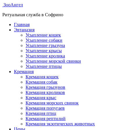
ЗооАнгел
Ритуальная служба в Софрино
Главная
Эвтаназия
Усыпление кошек
Усыпление собаки
Усыпление грызуна
Усыпление крысы
Усыпление кролика
Усыпление морской свинки
Усыпление птицы
Кремация
Кремация кошек
Кремация собак
Кремация грызунов
Кремация кроликов
Кремация крыс
Кремация морских свинок
Кремация попугаев
Кремация птиц
Кремация рептилий
Кремация экзотических животных
Цены