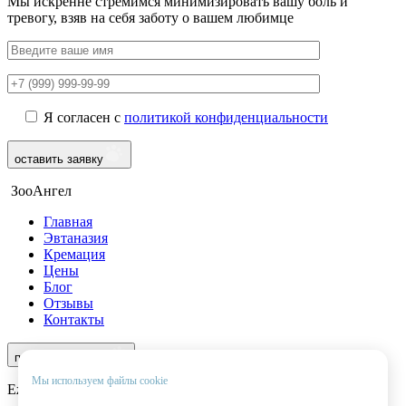
Мы искренне стремимся минимизировать вашу боль и
тревогу, взяв на себя заботу о вашем любимце
Я согласен с
политикой конфиденциальности
оставить заявку
ЗооАнгел
Главная
Эвтаназия
Кремация
Цены
Блог
Отзывы
Контакты
8 (969) 966-97-55
перезвоните мне
Мы используем файлы cookie
Ежедневно с 9:00 до 22:00