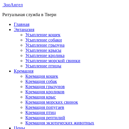
ЗооАнгел
Ритуальная служба в Твери
Главная
Эвтаназия
Усыпление кошек
Усыпление собаки
Усыпление грызуна
Усыпление крысы
Усыпление кролика
Усыпление морской свинки
Усыпление птицы
Кремация
Кремация кошек
Кремация собак
Кремация грызунов
Кремация кроликов
Кремация крыс
Кремация морских свинок
Кремация попугаев
Кремация птиц
Кремация рептилий
Кремация экзотических животных
Цены