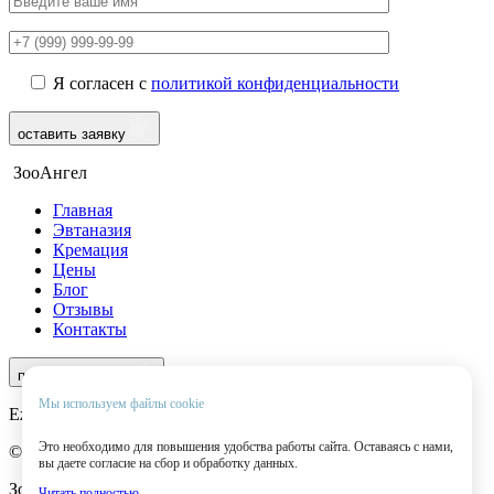
Я согласен с
политикой конфиденциальности
оставить заявку
ЗооАнгел
Главная
Эвтаназия
Кремация
Цены
Блог
Отзывы
Контакты
8 (969) 966-97-55
перезвоните мне
Мы используем файлы cookie
Ежедневно с 9:00 до 22:00
Это необходимо для повышения удобства работы сайта. Оставаясь с нами,
© 2025 ЗооАнгел. Все права защищены.
вы даете согласие на сбор и обработку данных.
ЗооАнгел — ритуальная служба для домашних животных.
Читать полностью