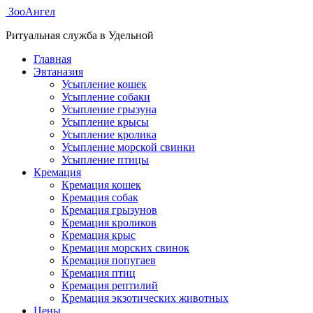
ЗооАнгел
Ритуальная служба в Удельной
Главная
Эвтаназия
Усыпление кошек
Усыпление собаки
Усыпление грызуна
Усыпление крысы
Усыпление кролика
Усыпление морской свинки
Усыпление птицы
Кремация
Кремация кошек
Кремация собак
Кремация грызунов
Кремация кроликов
Кремация крыс
Кремация морских свинок
Кремация попугаев
Кремация птиц
Кремация рептилий
Кремация экзотических животных
Цены