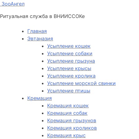
ЗооАнгел
Ритуальная служба в ВНИИССОКе
Главная
Эвтаназия
Усыпление кошек
Усыпление собаки
Усыпление грызуна
Усыпление крысы
Усыпление кролика
Усыпление морской свинки
Усыпление птицы
Кремация
Кремация кошек
Кремация собак
Кремация грызунов
Кремация кроликов
Кремация крыс