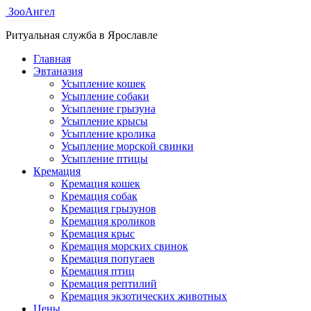
ЗооАнгел
Ритуальная служба в Ярославле
Главная
Эвтаназия
Усыпление кошек
Усыпление собаки
Усыпление грызуна
Усыпление крысы
Усыпление кролика
Усыпление морской свинки
Усыпление птицы
Кремация
Кремация кошек
Кремация собак
Кремация грызунов
Кремация кроликов
Кремация крыс
Кремация морских свинок
Кремация попугаев
Кремация птиц
Кремация рептилий
Кремация экзотических животных
Цены