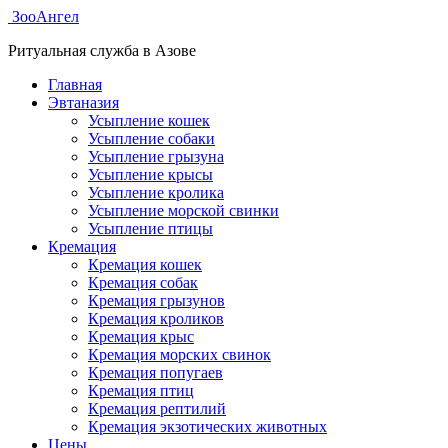
ЗооАнгел
Ритуальная служба в Азове
Главная
Эвтаназия
Усыпление кошек
Усыпление собаки
Усыпление грызуна
Усыпление крысы
Усыпление кролика
Усыпление морской свинки
Усыпление птицы
Кремация
Кремация кошек
Кремация собак
Кремация грызунов
Кремация кроликов
Кремация крыс
Кремация морских свинок
Кремация попугаев
Кремация птиц
Кремация рептилий
Кремация экзотических животных
Цены