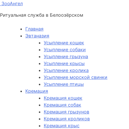
ЗооАнгел
Ритуальная служба в Белоозёрском
Главная
Эвтаназия
Усыпление кошек
Усыпление собаки
Усыпление грызуна
Усыпление крысы
Усыпление кролика
Усыпление морской свинки
Усыпление птицы
Кремация
Кремация кошек
Кремация собак
Кремация грызунов
Кремация кроликов
Кремация крыс