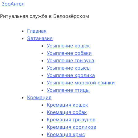
ЗооАнгел
Ритуальная служба в Белоозёрском
Главная
Эвтаназия
Усыпление кошек
Усыпление собаки
Усыпление грызуна
Усыпление крысы
Усыпление кролика
Усыпление морской свинки
Усыпление птицы
Кремация
Кремация кошек
Кремация собак
Кремация грызунов
Кремация кроликов
Кремация крыс