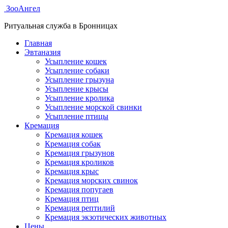
ЗооАнгел
Ритуальная служба в Бронницах
Главная
Эвтаназия
Усыпление кошек
Усыпление собаки
Усыпление грызуна
Усыпление крысы
Усыпление кролика
Усыпление морской свинки
Усыпление птицы
Кремация
Кремация кошек
Кремация собак
Кремация грызунов
Кремация кроликов
Кремация крыс
Кремация морских свинок
Кремация попугаев
Кремация птиц
Кремация рептилий
Кремация экзотических животных
Цены