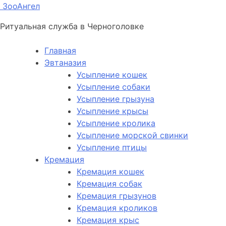
ЗооАнгел
Ритуальная служба в Черноголовке
Главная
Эвтаназия
Усыпление кошек
Усыпление собаки
Усыпление грызуна
Усыпление крысы
Усыпление кролика
Усыпление морской свинки
Усыпление птицы
Кремация
Кремация кошек
Кремация собак
Кремация грызунов
Кремация кроликов
Кремация крыс