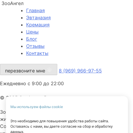
ЗооАнгел
Главная
Эвтаназия
Кремация
Цены
Блог
Отзывы
Контакты
перезвоните мне
8 (969) 966-97-55
Ежедневно с 9:00 до 22:00
© 2025 ЗооАнгел. Все права защищены.
Мы используем файлы cookie
ЗооАнгел — ритуальная служба для домашних
животных.
Это необходимо для повышения удобства работы сайта.
Сопровождаем с заботой, вниманием и уважением к
Оставаясь с нами, вы даете согласие на сбор и обработку
данных.