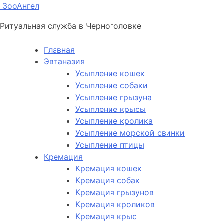
ЗооАнгел
Ритуальная служба в Черноголовке
Главная
Эвтаназия
Усыпление кошек
Усыпление собаки
Усыпление грызуна
Усыпление крысы
Усыпление кролика
Усыпление морской свинки
Усыпление птицы
Кремация
Кремация кошек
Кремация собак
Кремация грызунов
Кремация кроликов
Кремация крыс