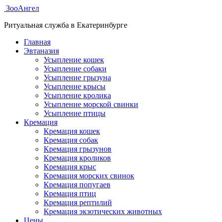
ЗооАнгел
Ритуальная служба в Екатеринбурге
Главная
Эвтаназия
Усыпление кошек
Усыпление собаки
Усыпление грызуна
Усыпление крысы
Усыпление кролика
Усыпление морской свинки
Усыпление птицы
Кремация
Кремация кошек
Кремация собак
Кремация грызунов
Кремация кроликов
Кремация крыс
Кремация морских свинок
Кремация попугаев
Кремация птиц
Кремация рептилий
Кремация экзотических животных
Цены