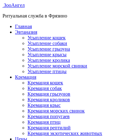
ЗооАнгел
Ритуальная служба в Фрязино
Главная
Эвтаназия
Усыпление кошек
Усыпление собаки
Усыпление грызуна
Усыпление крысы
Усыпление кролика
Усыпление морской свинки
Усыпление птицы
Кремация
Кремация кошек
Кремация собак
Кремация грызунов
Кремация кроликов
Кремация крыс
Кремация морских свинок
Кремация попугаев
Кремация птиц
Кремация рептилий
Кремация экзотических животных
Цены