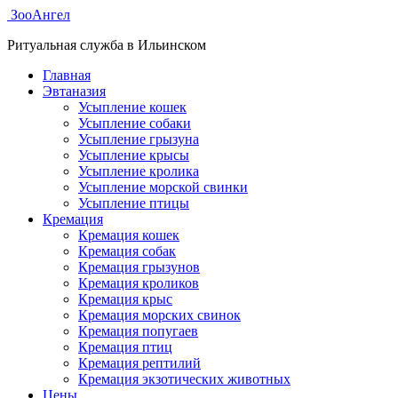
ЗооАнгел
Ритуальная служба в Ильинском
Главная
Эвтаназия
Усыпление кошек
Усыпление собаки
Усыпление грызуна
Усыпление крысы
Усыпление кролика
Усыпление морской свинки
Усыпление птицы
Кремация
Кремация кошек
Кремация собак
Кремация грызунов
Кремация кроликов
Кремация крыс
Кремация морских свинок
Кремация попугаев
Кремация птиц
Кремация рептилий
Кремация экзотических животных
Цены