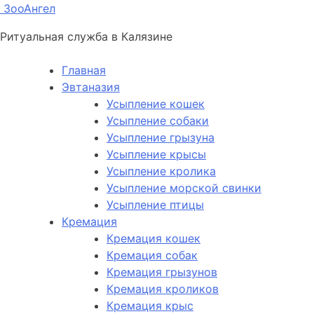
ЗооАнгел
Ритуальная служба в Калязине
Главная
Эвтаназия
Усыпление кошек
Усыпление собаки
Усыпление грызуна
Усыпление крысы
Усыпление кролика
Усыпление морской свинки
Усыпление птицы
Кремация
Кремация кошек
Кремация собак
Кремация грызунов
Кремация кроликов
Кремация крыс