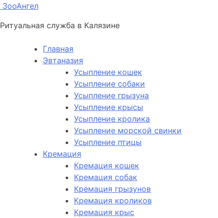
ЗооАнгел
Ритуальная служба в Калязине
Главная
Эвтаназия
Усыпление кошек
Усыпление собаки
Усыпление грызуна
Усыпление крысы
Усыпление кролика
Усыпление морской свинки
Усыпление птицы
Кремация
Кремация кошек
Кремация собак
Кремация грызунов
Кремация кроликов
Кремация крыс