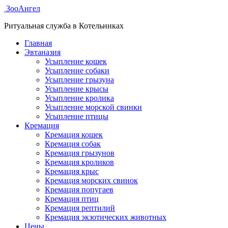
ЗооАнгел
Ритуальная служба в Котельниках
Главная
Эвтаназия
Усыпление кошек
Усыпление собаки
Усыпление грызуна
Усыпление крысы
Усыпление кролика
Усыпление морской свинки
Усыпление птицы
Кремация
Кремация кошек
Кремация собак
Кремация грызунов
Кремация кроликов
Кремация крыс
Кремация морских свинок
Кремация попугаев
Кремация птиц
Кремация рептилий
Кремация экзотических животных
Цены