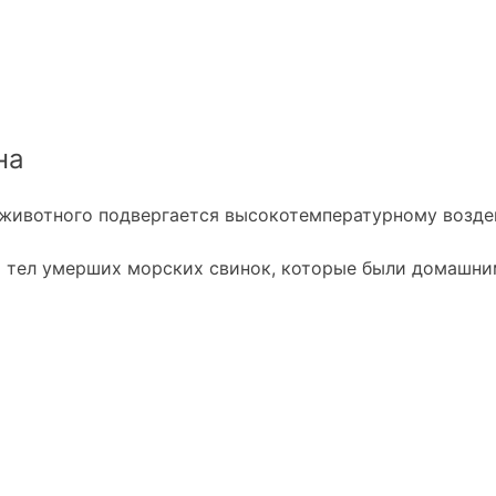
на
животного подвергается высокотемпературному воздейс
и тел умерших морских свинок, которые были домашн