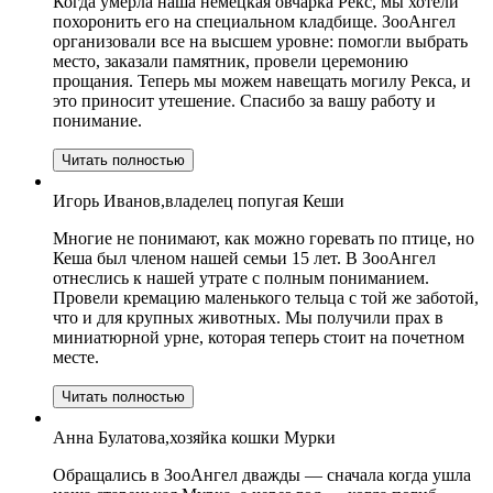
Когда умерла наша немецкая овчарка Рекс, мы хотели
похоронить его на специальном кладбище. ЗооАнгел
организовали все на высшем уровне: помогли выбрать
место, заказали памятник, провели церемонию
прощания. Теперь мы можем навещать могилу Рекса, и
это приносит утешение. Спасибо за вашу работу и
понимание.
Читать полностью
Игорь Иванов,владелец попугая Кеши
Многие не понимают, как можно горевать по птице, но
Кеша был членом нашей семьи 15 лет. В ЗооАнгел
отнеслись к нашей утрате с полным пониманием.
Провели кремацию маленького тельца с той же заботой,
что и для крупных животных. Мы получили прах в
миниатюрной урне, которая теперь стоит на почетном
месте.
Читать полностью
Анна Булатова,хозяйка кошки Мурки
Обращались в ЗооАнгел дважды — сначала когда ушла