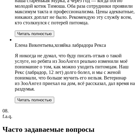
наша старенькая Мурка, а через год — когда погиб
молодой котик Тимоша. Оба раза сотрудники проявили
максимум такта и профессионализма. Цены адекватные,
никаких доплат не было. Рекомендую эту службу всем,
кто столкнулся с потерей питомца.
Читать полностью
Елена Викентьева,хозяйка лабрадора Рекса
Я никогда не думал, что буду писать отзыв о такой
услуге, но ребята из ЗооАнгел реально изменили моё
понимание о том, как можно уходить питомцам. Наш
Рекс (лабрадор, 12 лет) долго болел, и мы с женой
понимали, что больше мучить его нельзя. Ветеринар
из ЗооАнгел приехал на дом, всё рассказал, дал время на
раздумья.
Читать полностью
08.
f.a.q.
Часто задаваемые
вопросы