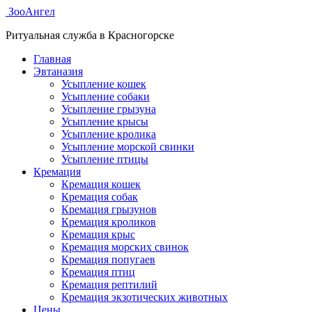
ЗооАнгел
Ритуальная служба в Красногорске
Главная
Эвтаназия
Усыпление кошек
Усыпление собаки
Усыпление грызуна
Усыпление крысы
Усыпление кролика
Усыпление морской свинки
Усыпление птицы
Кремация
Кремация кошек
Кремация собак
Кремация грызунов
Кремация кроликов
Кремация крыс
Кремация морских свинок
Кремация попугаев
Кремация птиц
Кремация рептилий
Кремация экзотических животных
Цены