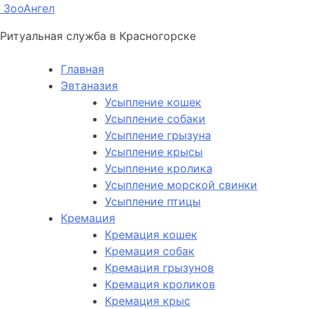
ЗооАнгел
Ритуальная служба в Красногорске
Главная
Эвтаназия
Усыпление кошек
Усыпление собаки
Усыпление грызуна
Усыпление крысы
Усыпление кролика
Усыпление морской свинки
Усыпление птицы
Кремация
Кремация кошек
Кремация собак
Кремация грызунов
Кремация кроликов
Кремация крыс