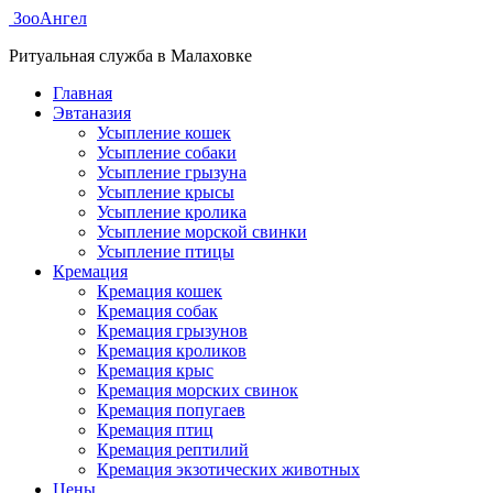
ЗооАнгел
Ритуальная служба в Малаховке
Главная
Эвтаназия
Усыпление кошек
Усыпление собаки
Усыпление грызуна
Усыпление крысы
Усыпление кролика
Усыпление морской свинки
Усыпление птицы
Кремация
Кремация кошек
Кремация собак
Кремация грызунов
Кремация кроликов
Кремация крыс
Кремация морских свинок
Кремация попугаев
Кремация птиц
Кремация рептилий
Кремация экзотических животных
Цены