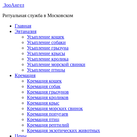
ЗооАнгел
Ритуальная служба в Московском
Главная
Эвтаназия
Усыпление кошек
Усыпление собаки
Усыпление грызуна
Усыпление крысы
Усыпление кролика
Усыпление морской свинки
Усыпление птицы
Кремация
Кремация кошек
Кремация собак
Кремация грызунов
Кремация кроликов
Кремация крыс
Кремация морских свинок
Кремация попугаев
Кремация птиц
Кремация рептилий
Кремация экзотических животных
Цены