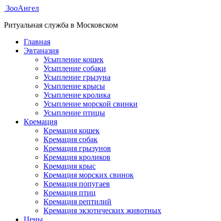
ЗооАнгел
Ритуальная служба в Московском
Главная
Эвтаназия
Усыпление кошек
Усыпление собаки
Усыпление грызуна
Усыпление крысы
Усыпление кролика
Усыпление морской свинки
Усыпление птицы
Кремация
Кремация кошек
Кремация собак
Кремация грызунов
Кремация кроликов
Кремация крыс
Кремация морских свинок
Кремация попугаев
Кремация птиц
Кремация рептилий
Кремация экзотических животных
Цены