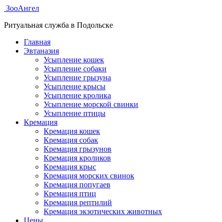
ЗооАнгел
Ритуальная служба в Подольске
Главная
Эвтаназия
Усыпление кошек
Усыпление собаки
Усыпление грызуна
Усыпление крысы
Усыпление кролика
Усыпление морской свинки
Усыпление птицы
Кремация
Кремация кошек
Кремация собак
Кремация грызунов
Кремация кроликов
Кремация крыс
Кремация морских свинок
Кремация попугаев
Кремация птиц
Кремация рептилий
Кремация экзотических животных
Цены