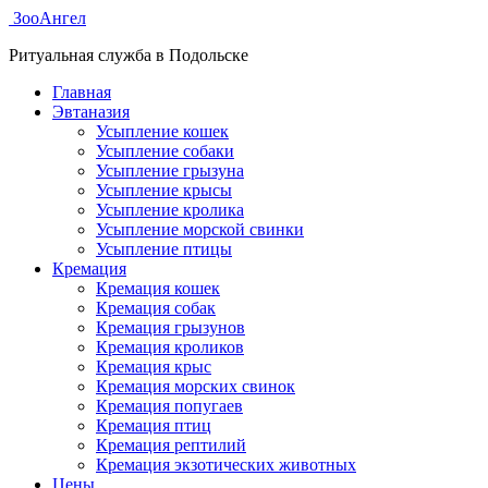
ЗооАнгел
Ритуальная служба в Подольске
Главная
Эвтаназия
Усыпление кошек
Усыпление собаки
Усыпление грызуна
Усыпление крысы
Усыпление кролика
Усыпление морской свинки
Усыпление птицы
Кремация
Кремация кошек
Кремация собак
Кремация грызунов
Кремация кроликов
Кремация крыс
Кремация морских свинок
Кремация попугаев
Кремация птиц
Кремация рептилий
Кремация экзотических животных
Цены