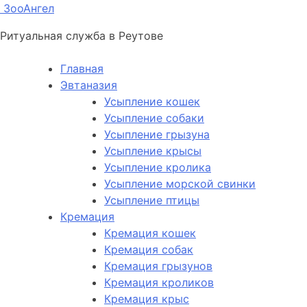
ЗооАнгел
Ритуальная служба в Реутове
Главная
Эвтаназия
Усыпление кошек
Усыпление собаки
Усыпление грызуна
Усыпление крысы
Усыпление кролика
Усыпление морской свинки
Усыпление птицы
Кремация
Кремация кошек
Кремация собак
Кремация грызунов
Кремация кроликов
Кремация крыс