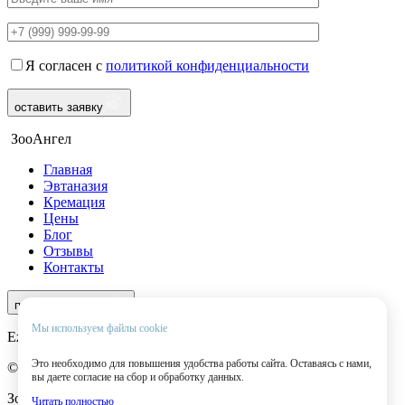
Я согласен с
политикой конфиденциальности
оставить заявку
ЗооАнгел
Главная
Эвтаназия
Кремация
Цены
Блог
Отзывы
Контакты
8 (499) 490-56-35
перезвоните мне
Мы используем файлы cookie
Ежедневно с 9:00 до 22:00
Это необходимо для повышения удобства работы сайта. Оставаясь с нами,
© 2025 ЗооАнгел. Все права защищены.
вы даете согласие на сбор и обработку данных.
ЗооАнгел — ритуальная служба для домашних животных.
Читать полностью