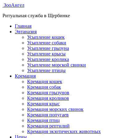
ЗооАнгел
Ритуальная служба в Щербинке
Главная
Эвтаназия
Усыпление кошек
Усыпление собаки
Усыпление грызуна
Усыпление крысы
Усыпление кролика
Усыпление морской свинки
Усыпление птицы
Кремация
Кремация кошек
Кремация собак
Кремация грызунов
Кремация кроликов
Кремация крыс
Кремация морских свинок
Кремация попугаев
Кремация птиц
Кремация рептилий
Кремация экзотических животных
Цены