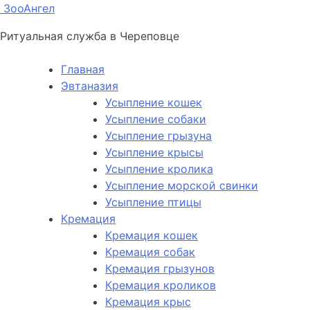
ЗооАнгел
Ритуальная служба в Череповце
Главная
Эвтаназия
Усыпление кошек
Усыпление собаки
Усыпление грызуна
Усыпление крысы
Усыпление кролика
Усыпление морской свинки
Усыпление птицы
Кремация
Кремация кошек
Кремация собак
Кремация грызунов
Кремация кроликов
Кремация крыс