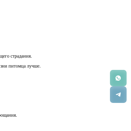
щего страдания.
изни питомца лучше.
рощания.