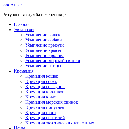
ЗооАнгел
Ритуальная служба в Череповце
Главная
Эвтаназия
Усыпление кошек
Усыпление собаки
Усыпление грызуна
Усыпление крысы
Усыпление кролика
Усыпление морской свинки
Усыпление птицы
Кремация
Кремация кошек
Кремация собак
Кремация грызунов
Кремация кроликов
Кремация крыс
Кремация морских свинок
Кремация попугаев
Кремация птиц
Кремация рептилий
Кремация экзотических животных
Цены