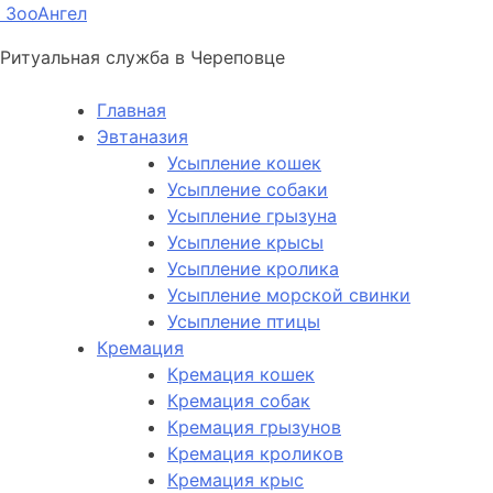
ЗооАнгел
Ритуальная служба в Череповце
Главная
Эвтаназия
Усыпление кошек
Усыпление собаки
Усыпление грызуна
Усыпление крысы
Усыпление кролика
Усыпление морской свинки
Усыпление птицы
Кремация
Кремация кошек
Кремация собак
Кремация грызунов
Кремация кроликов
Кремация крыс