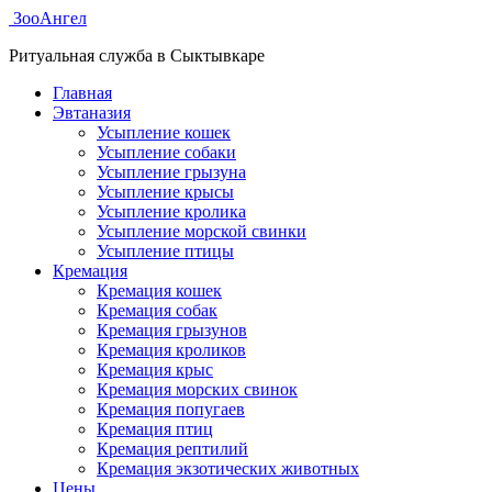
ЗооАнгел
Ритуальная служба в Сыктывкаре
Главная
Эвтаназия
Усыпление кошек
Усыпление собаки
Усыпление грызуна
Усыпление крысы
Усыпление кролика
Усыпление морской свинки
Усыпление птицы
Кремация
Кремация кошек
Кремация собак
Кремация грызунов
Кремация кроликов
Кремация крыс
Кремация морских свинок
Кремация попугаев
Кремация птиц
Кремация рептилий
Кремация экзотических животных
Цены