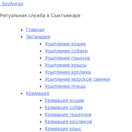
ЗооАнгел
Ритуальная служба в Сыктывкаре
Главная
Эвтаназия
Усыпление кошек
Усыпление собаки
Усыпление грызуна
Усыпление крысы
Усыпление кролика
Усыпление морской свинки
Усыпление птицы
Кремация
Кремация кошек
Кремация собак
Кремация грызунов
Кремация кроликов
Кремация крыс